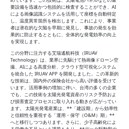
めています。この技術は、太陽電池パネルなどの重
要設備を迅速かつ包括的に検査することができ、AI
による画像認識システムを活用して座標を自動特定
し、温度異常箇所を検出します。これにより、事業
者は潜在的な欠陥を早期に発見し、事故の発生を効
果的に防止するとともに、全体的な発電効率の向上
を実現します。
この分野に注力する艾瑞遙航科技（IRUAV
Technology）は、業界に先駆けて熱画像ドローン空
撮、AIによる高度分析、クラウド型可視化システム
を統合した IRUAV APP を開発しました。この革新的
な技術は、国内外の保険会社から高い評価を受けて
います。活用事例の増加に伴い、台湾の多くの企業
でも、この技術を太陽光発電資産のリスク予防およ
び損害査定プロセスに取り入れる動きが広がってい
ます。 太陽光発電産業は、**「建設期」から効率性
と信頼性を重視する「運用・保守（O&M）期」**
へと移行しつつあります。さらに、少子高齢化によ