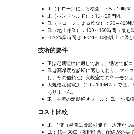
IR（ドローンによる検査）：5～10時
IR（ハンドヘルド）：15～20時間。
EL（ドローンによる検査）：20～40時
EL（地上作業）：100～150時間（最
ELの作業時間は IRの4～10倍以上 
技術的要件
IRは定期巡検に適しており、迅速で低
ELは高精度な診断に適しており、マイ
し、その信頼性は実験室での単一モジュ
大規模な発電所（10～100MW）では
ありません。
IR＝主流の定期巡検ツール； EL＝
コスト比較
IR：1倍（昼間に撮影可能で、迅速かつ
EL：10～30倍（夜間作業、配線が必