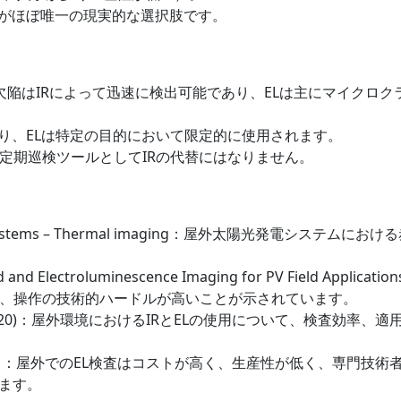
とがほぼ唯一の現実的な選択肢です。
欠陥はIRによって迅速に検出可能であり、ELは主にマイクロ
おり、ELは特定の目的において限定的に使用されます。
定期巡検ツールとしてIRの代替にはなりません。
ovoltaic systems – Thermal imaging：屋外太陽光発
frared and Electroluminescence Imaging for PV Fiel
し、操作の技術的ハードルが高いことが示されています。
Report (2020)：屋外環境におけるIRとELの使用について、検
s（2024～2025）：屋外でのEL検査はコストが高く、生産性が低く
ます。