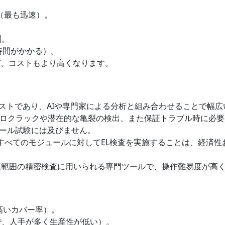
間（最も迅速）。
間。
も時間がかかる）。
に及び、コストもより高くなります。
コストであり、AIや専門家による分析と組み合わせることで幅
クロクラックや潜在的な亀裂の検出、また保証トラブル時に必
ール試験には及びません。
、すべてのモジュールに対してEL検査を実施することは、経済
小規模範囲の精密検査に用いられる専門ツールで、操作難易度が高
高いカバー率）。
要で、人手が多く生産性が低い）。