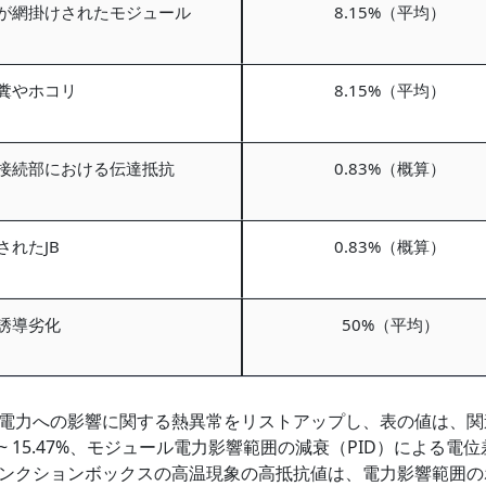
が網掛けされたモジュール
8.15%（平均）
糞やホコリ
8.15%（平均）
接続部における伝達抵抗
0.83%（概算）
されたJB
0.83%（概算）
誘導劣化
50%（平均）
電力への影響に関する熱異常をリストアップし、表の値は、関
~ 15.47%、モジュール電力影響範囲の減衰（PID）による電位
ンクションボックスの高温現象の高抵抗値は、電力影響範囲の