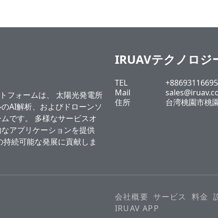
IRUAVテクノロ
TEL
+88693116695
Mail
sales@iruav.c
ラットフォームは、 太陽光発電所
住所
台湾桃園市桃園
のAI解析、およびドローンソ
ムです。 多様なサービスオ
的なアプリケーションを提供
の持続可能な発展に貢献しま
会社概要
サービス
料金
IRUAV APP