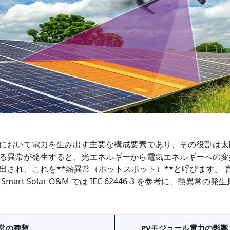
において電力を生み出す主要な構成要素であり、その役割は太
る異常が発生すると、光エネルギーから電気エネルギーへの変
出され、これを**熱異常（ホットスポット）**と呼びます。
rt Solar O&M では IEC 62446-3 を参考に、熱
常の種類
PVモジュール電力の影響