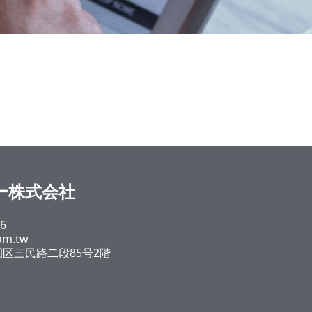
ジー株式会社
6
om.tw
区三民路二段85号2階