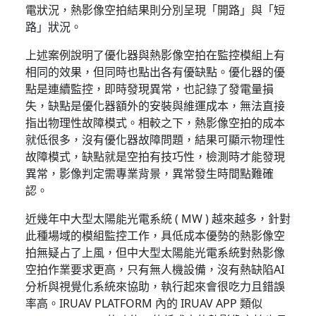
電狀況，熱影像空拍結果則分別呈現「開路」與「短
路」狀況。
上述案例說明了優化器與熱影像空拍在監控模組上有
相同的效果，但同時也點出各有優缺點。優化器的優
點是連續監控，即時發現異常，也記錄了發電量損
失，缺點是優化器額外的安裝與維運成本，無法直接
指出物理性故障模式。相較之下，熱影像空拍的成本
就低很多，沒有優化器故障問題，結果可顯示物理性
故障模式，缺點就是空拍有技巧性，檢測時才能發現
異常，影像判定需專業背景，異常發生時間點難確
認。
近幾年中大型太陽能光電系統 ( MW ) 越來越多，針對
此種場域的模組監控工作，具低成本優勢的熱影像空
拍無疑占了上風，但中大型太陽能光電系統對熱影像
空拍作業要求更高，只有無人機設備，沒有熱缺陷AI
分析與視覺化系統來協助，執行起來會很吃力且錯誤
率高。IRUAV PLATFORM 內的 IRUAV APP 類似